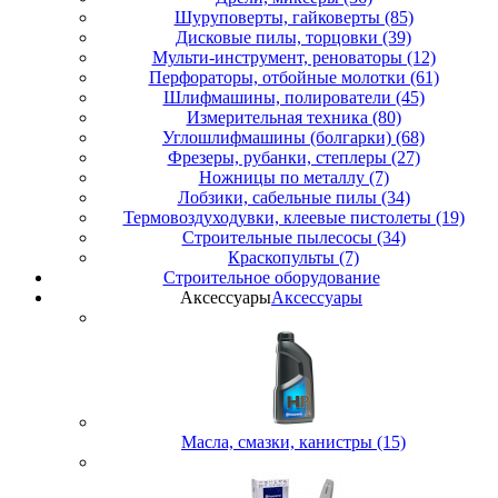
Шуруповерты, гайковерты (85)
Дисковые пилы, торцовки (39)
Мульти-инструмент, реноваторы (12)
Перфораторы, отбойные молотки (61)
Шлифмашины, полирователи (45)
Измерительная техника (80)
Углошлифмашины (болгарки) (68)
Фрезеры, рубанки, степлеры (27)
Ножницы по металлу (7)
Лобзики, сабельные пилы (34)
Термовоздуходувки, клеевые пистолеты (19)
Строительные пылесосы (34)
Краскопульты (7)
Строительное оборудование
Аксессуары
Аксессуары
Масла, смазки, канистры (15)