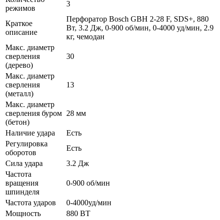
3
режимов
Перфоратор Bosch GBH 2-28 F, SDS+, 880
Краткое
Вт, 3.2 Дж, 0-900 об/мин, 0-4000 уд/мин, 2.9
описание
кг, чемодан
Макс. диаметр
сверления
30
(дерево)
Макс. диаметр
сверления
13
(металл)
Макс. диаметр
сверления буром
28 мм
(бетон)
Наличие удара
Есть
Регулировка
Есть
оборотов
Сила удара
3.2 Дж
Частота
вращения
0-900 об/мин
шпинделя
Частота ударов
0-4000уд/мин
Мощность
880 ВТ