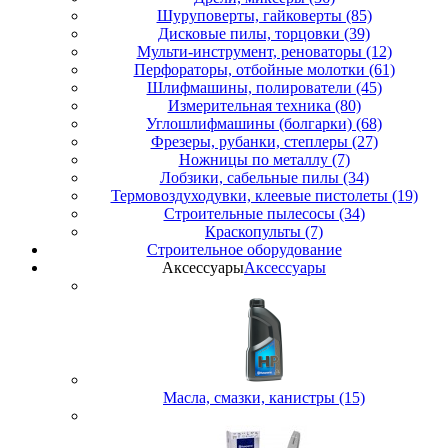
Шуруповерты, гайковерты (85)
Дисковые пилы, торцовки (39)
Мульти-инструмент, реноваторы (12)
Перфораторы, отбойные молотки (61)
Шлифмашины, полирователи (45)
Измерительная техника (80)
Углошлифмашины (болгарки) (68)
Фрезеры, рубанки, степлеры (27)
Ножницы по металлу (7)
Лобзики, сабельные пилы (34)
Термовоздуходувки, клеевые пистолеты (19)
Строительные пылесосы (34)
Краскопульты (7)
Строительное оборудование
Аксессуары
Аксессуары
Масла, смазки, канистры (15)