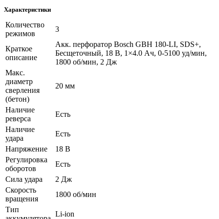
Характеристики
Количество
3
режимов
Акк. перфоратор Bosch GBH 180-LI, SDS+,
Краткое
Бесщеточный, 18 В, 1×4.0 Ач, 0-5100 уд/мин,
описание
1800 об/мин, 2 Дж
Макс.
диаметр
20 мм
сверления
(бетон)
Наличие
Есть
реверса
Наличие
Есть
удара
Напряжение
18 В
Регулировка
Есть
оборотов
Сила удара
2 Дж
Скорость
1800 об/мин
вращения
Тип
Li-ion
аккумулятора