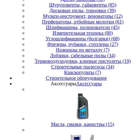
Шуруповерты, гайковерты (85)
Дисковые пилы, торцовки (39)
Мульти-инструмент, реноваторы (12)
Перфораторы, отбойные молотки (61)
Шлифмашины, полирователи (45)
Измерительная техника (80)
Углошлифмашины (болгарки) (68)
Фрезеры, рубанки, степлеры (27)
Ножницы по металлу (7)
Лобзики, сабельные пилы (34)
Термовоздуходувки, клеевые пистолеты (19)
Строительные пылесосы (34)
Краскопульты (7)
Строительное оборудование
Аксессуары
Аксессуары
Масла, смазки, канистры (15)