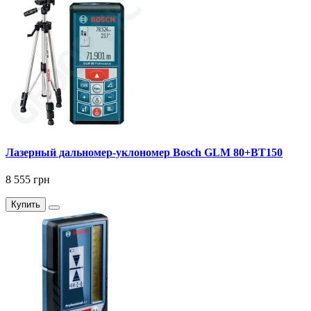
Лазерный дальномер-уклономер Bosch GLM 80+BT150
8 555 грн
Купить