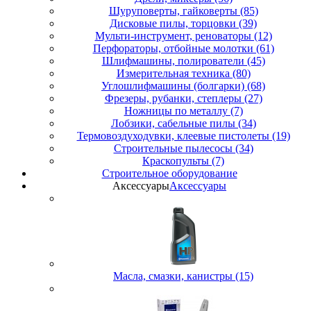
Шуруповерты, гайковерты (85)
Дисковые пилы, торцовки (39)
Мульти-инструмент, реноваторы (12)
Перфораторы, отбойные молотки (61)
Шлифмашины, полирователи (45)
Измерительная техника (80)
Углошлифмашины (болгарки) (68)
Фрезеры, рубанки, степлеры (27)
Ножницы по металлу (7)
Лобзики, сабельные пилы (34)
Термовоздуходувки, клеевые пистолеты (19)
Строительные пылесосы (34)
Краскопульты (7)
Строительное оборудование
Аксессуары
Аксессуары
Масла, смазки, канистры (15)