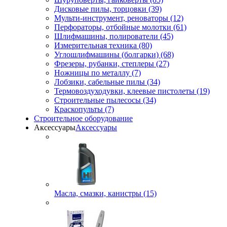
Дисковые пилы, торцовки (39)
Мульти-инструмент, реноваторы (12)
Перфораторы, отбойные молотки (61)
Шлифмашины, полирователи (45)
Измерительная техника (80)
Углошлифмашины (болгарки) (68)
Фрезеры, рубанки, степлеры (27)
Ножницы по металлу (7)
Лобзики, сабельные пилы (34)
Термовоздуходувки, клеевые пистолеты (19)
Строительные пылесосы (34)
Краскопульты (7)
Строительное оборудование
Аксессуары
Аксессуары
Масла, смазки, канистры (15)