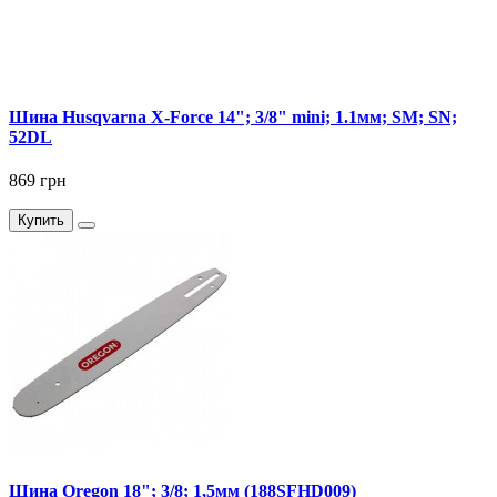
Шина Husqvarna X-Force 14"; 3/8" mini; 1.1мм; SM; SN;
52DL
869 грн
Купить
Шина Oregon 18"; 3/8; 1,5мм (188SFHD009)