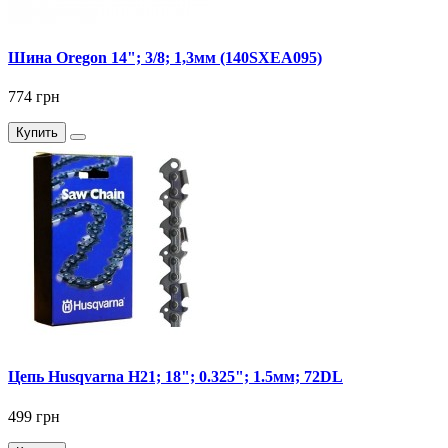
Шина Oregon 14"; 3/8; 1,3мм (140SXEA095)
774 грн
Купить
Цепь Husqvarna H21; 18"; 0.325"; 1.5мм; 72DL
499 грн