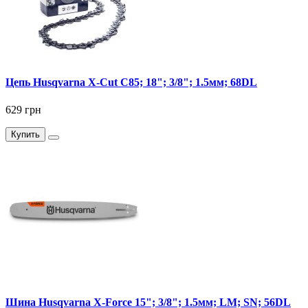
Цепь Husqvarna X-Cut C85; 18"; 3/8"; 1.5мм; 68DL
629 грн
Купить
Шина Husqvarna X-Force 15"; 3/8"; 1.5мм; LM; SN; 56DL