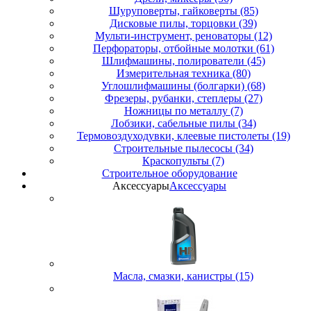
Шуруповерты, гайковерты (85)
Дисковые пилы, торцовки (39)
Мульти-инструмент, реноваторы (12)
Перфораторы, отбойные молотки (61)
Шлифмашины, полирователи (45)
Измерительная техника (80)
Углошлифмашины (болгарки) (68)
Фрезеры, рубанки, степлеры (27)
Ножницы по металлу (7)
Лобзики, сабельные пилы (34)
Термовоздуходувки, клеевые пистолеты (19)
Строительные пылесосы (34)
Краскопульты (7)
Строительное оборудование
Аксессуары
Аксессуары
Масла, смазки, канистры (15)