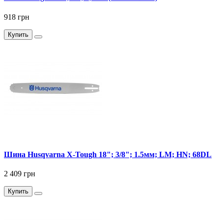
918 грн
Купить
Шина Husqvarna X-Tough 18"; 3/8"; 1.5мм; LM; HN; 68DL
2 409 грн
Купить