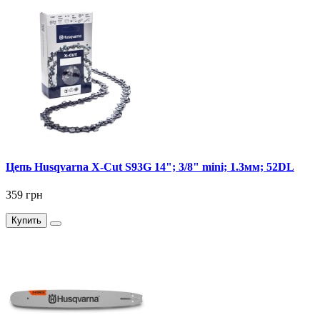
Цепь Husqvarna X-Cut S93G 14"; 3/8" mini; 1.3мм; 52DL
359 грн
Купить