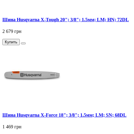
Шина Husqvarna X-Tough 20"; 3/8"; 1.5мм; LM; HN; 72DL
2 679 грн
Купить
Шина Husqvarna X-Force 18"; 3/8"; 1.5мм; LM; SN; 68DL
1 469 грн