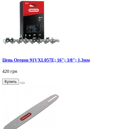
Цепь Oregon 91VXL057E; 16"; 3/8"; 1,3мм
420 грн
Купить