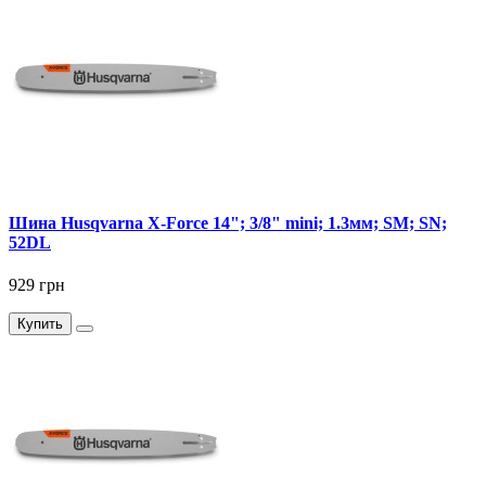
Шина Husqvarna X-Force 14"; 3/8" mini; 1.3мм; SM; SN;
52DL
929 грн
Купить