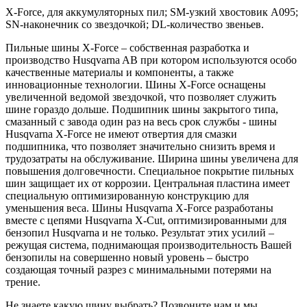
X-Force, для аккумуляторных пил; SM-узкий хвостовик А095;
SN-наконечник со звездочкой; DL-количество звеньев.
Пильные шины X-Force – собственная разработка и
производство Husqvarna AB при котором используются особо
качественные материалы и компоненты, а также
инновационные технологии. Шины X-Force оснащены
увеличенной ведомой звездочкой, что позволяет служить
шине гораздо дольше. Подшипник шины закрытого типа,
смазанный с завода один раз на весь срок службы - шины
Husqvarna X-Force не имеют отвертия для смазки
подшипника, что позволяет значительно снизить время и
трудозатраты на обслуживание. Ширина шины увеличена для
повышения долговечности. Специальное покрытие пильных
шин защищает их от коррозии. Центральная пластина имеет
специальную оптимизированную конструкцию для
уменьшения веса. Шины Husqvarna X-Force разработаны
вместе с цепями Husqvarna X-Cut, оптимизированными для
бензопил Husqvarna и не только. Результат этих усилий –
режущая система, поднимающая производительность Вашей
бензопилы на совершенно новый уровень – быстро
создающая точный разрез с минимальными потерями на
трение.
Не знаете какую шину выбрать? Позвоните нам и мы