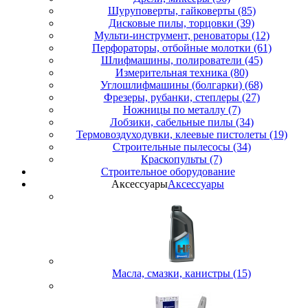
Шуруповерты, гайковерты (85)
Дисковые пилы, торцовки (39)
Мульти-инструмент, реноваторы (12)
Перфораторы, отбойные молотки (61)
Шлифмашины, полирователи (45)
Измерительная техника (80)
Углошлифмашины (болгарки) (68)
Фрезеры, рубанки, степлеры (27)
Ножницы по металлу (7)
Лобзики, сабельные пилы (34)
Термовоздуходувки, клеевые пистолеты (19)
Строительные пылесосы (34)
Краскопульты (7)
Строительное оборудование
Аксессуары
Аксессуары
Масла, смазки, канистры (15)