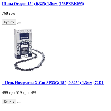
Шина Oregon 15"; 0,325; 1,5мм (158PXBK095)
768 грн
Купить
_ Цепь Husqvarna X-Cut SP33G; 18"; 0.325"; 1.3мм; 72DL
499 грн
519 грн
-4
%
Купить