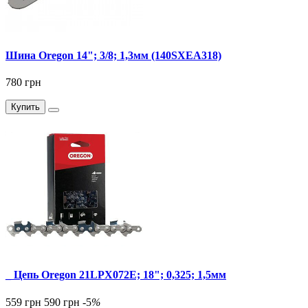
Шина Oregon 14"; 3/8; 1,3мм (140SXEA318)
780 грн
Купить
_ Цепь Oregon 21LPX072E; 18"; 0,325; 1,5мм
559 грн
590 грн
-5
%