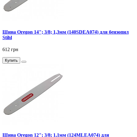
Шина Oregon 14"; 3/8; 1,3мм (140SDEA074) для бензопил
Stihl
612 грн
Купить
Шина Oregon 12"; 3/8; 1,1мм (124MLEA074) для