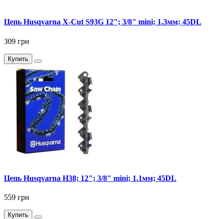
Цепь Husqvarna X-Cut S93G 12"; 3/8" mini; 1.3мм; 45DL
309 грн
Купить
Цепь Husqvarna Н38; 12"; 3/8" mini; 1.1мм; 45DL
559 грн
Купить