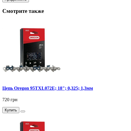
Смотрите также
Цепь Oregon 95TXL072Е; 18"; 0,325; 1,3мм
720 грн
Купить