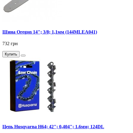
Шина Oregon 14"; 3/8; 1,1мм (144MLEA041)
732 грн
Купить
Цепь Husqvarna H64; 42"; 0,404"; 1.6мм; 124DL