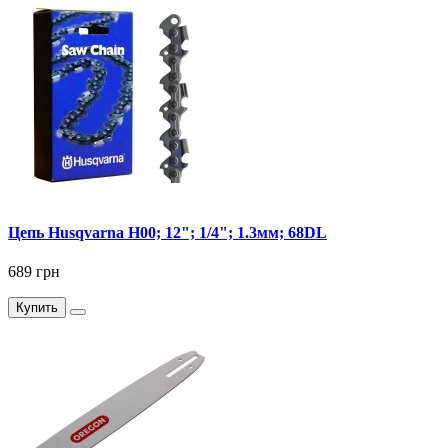
Цепь Husqvarna Н00; 12"; 1/4"; 1.3мм; 68DL
689 грн
Купить