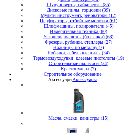
Шуруповерты, гайковерты (85)
Дисковые пилы, торцовки (39)
Мульти-инструмент, реноваторы (12)
Перфораторы, отбойные молотки (61)
Шлифмашины, полирователи (45)
Измерительная техника (80)
Углошлифмашины (болгарки) (68)
Фрезеры, рубанки, степлеры (27)
Ножницы по металлу (7)
Лобзики, сабельные пилы (34)
Термовоздуходувки, клеевые пистолеты (19)
Строительные пылесосы (34)
Краскопульты (7)
Строительное оборудование
Аксессуары
Аксессуары
Масла, смазки, канистры (15)