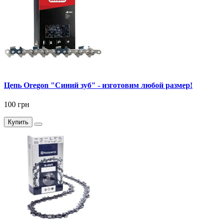
Цепь Oregon "Синий зуб" - изготовим любой размер!
100 грн
Купить