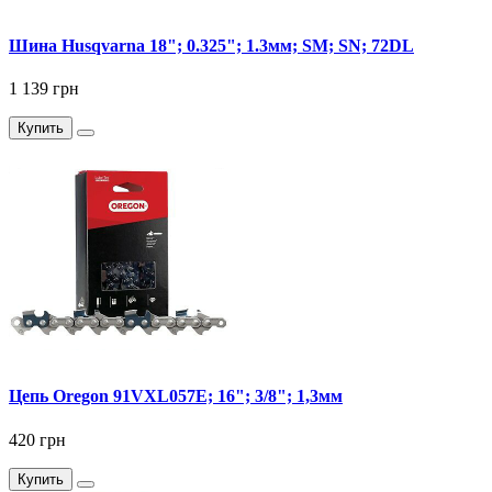
Шина Husqvarna 18"; 0.325"; 1.3мм; SM; SN; 72DL
1 139 грн
Купить
Цепь Oregon 91VXL057E; 16"; 3/8"; 1,3мм
420 грн
Купить