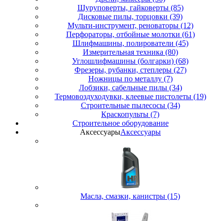
Шуруповерты, гайковерты (85)
Дисковые пилы, торцовки (39)
Мульти-инструмент, реноваторы (12)
Перфораторы, отбойные молотки (61)
Шлифмашины, полирователи (45)
Измерительная техника (80)
Углошлифмашины (болгарки) (68)
Фрезеры, рубанки, степлеры (27)
Ножницы по металлу (7)
Лобзики, сабельные пилы (34)
Термовоздуходувки, клеевые пистолеты (19)
Строительные пылесосы (34)
Краскопульты (7)
Строительное оборудование
Аксессуары
Аксессуары
Масла, смазки, канистры (15)