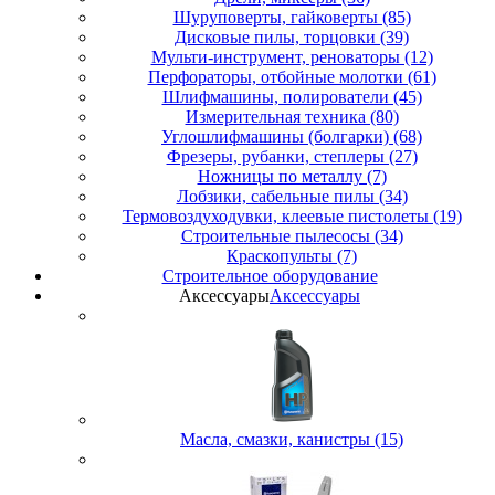
Шуруповерты, гайковерты (85)
Дисковые пилы, торцовки (39)
Мульти-инструмент, реноваторы (12)
Перфораторы, отбойные молотки (61)
Шлифмашины, полирователи (45)
Измерительная техника (80)
Углошлифмашины (болгарки) (68)
Фрезеры, рубанки, степлеры (27)
Ножницы по металлу (7)
Лобзики, сабельные пилы (34)
Термовоздуходувки, клеевые пистолеты (19)
Строительные пылесосы (34)
Краскопульты (7)
Строительное оборудование
Аксессуары
Аксессуары
Масла, смазки, канистры (15)