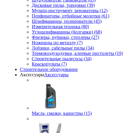
Дисковые пилы, торцовки (39)
Мульти-инструмент, реноваторы (12)
Перфораторы, отбойные молотки (61)
Шлифмашины, полирователи (45)
Измерительная техника (80)
Углошлифмашины (болгарки) (68)
Фрезеры, рубанки, степлеры (27)
Ножницы по металлу (7)
Лобзики, сабельные пилы (34)
Термовоздуходувки, клеевые пистолеты (19)
Строительные пылесосы (34)
Краскопульты (7)
Строительное оборудование
Аксессуары
Аксессуары
Масла, смазки, канистры (15)