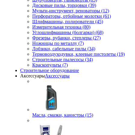
Дисковые пилы, торцовки (39)
Мульти-инструмент, реноваторы (12)
Перфораторы, отбойные молотки (61)
Шлифмашины, полирователи (45)
Измерительная техника (80)
Углошлифмашины (болгарки) (68)
Фрезеры, рубанки, степлеры (27)
Ножницы по металлу (7)
Лобзики, сабельные пилы (34)
Термовоздуходувки, клеевые пистолеты (19)
Строительные пылесосы (34)
Краскопульты (7)
Строительное оборудование
Аксессуары
Аксессуары
Масла, смазки, канистры (15)