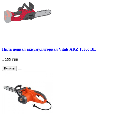
Пила цепная аккумуляторная Vitals AKZ 1830c BL
1 599 грн
Купить