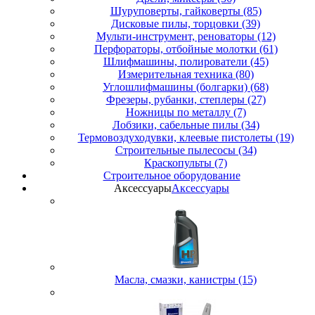
Шуруповерты, гайковерты (85)
Дисковые пилы, торцовки (39)
Мульти-инструмент, реноваторы (12)
Перфораторы, отбойные молотки (61)
Шлифмашины, полирователи (45)
Измерительная техника (80)
Углошлифмашины (болгарки) (68)
Фрезеры, рубанки, степлеры (27)
Ножницы по металлу (7)
Лобзики, сабельные пилы (34)
Термовоздуходувки, клеевые пистолеты (19)
Строительные пылесосы (34)
Краскопульты (7)
Строительное оборудование
Аксессуары
Аксессуары
Масла, смазки, канистры (15)