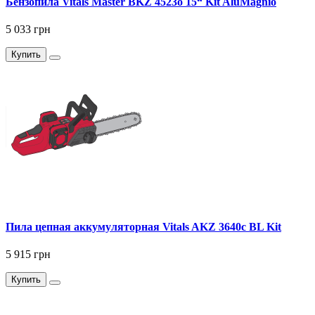
Бензопила Vitals Master BKZ 4523o 15“ Kit AluMagnio
5 033 грн
Купить
Пила цепная аккумуляторная Vitals AKZ 3640c BL Kit
5 915 грн
Купить