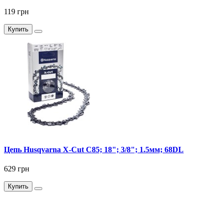
119 грн
Купить
Цепь Husqvarna X-Cut C85; 18"; 3/8"; 1.5мм; 68DL
629 грн
Купить