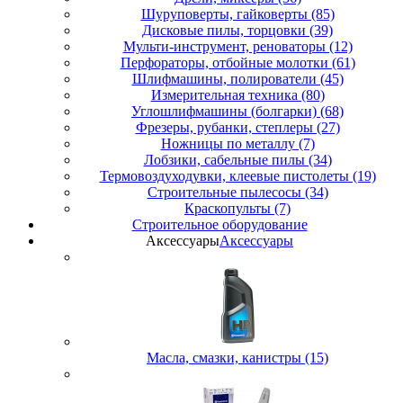
Шуруповерты, гайковерты (85)
Дисковые пилы, торцовки (39)
Мульти-инструмент, реноваторы (12)
Перфораторы, отбойные молотки (61)
Шлифмашины, полирователи (45)
Измерительная техника (80)
Углошлифмашины (болгарки) (68)
Фрезеры, рубанки, степлеры (27)
Ножницы по металлу (7)
Лобзики, сабельные пилы (34)
Термовоздуходувки, клеевые пистолеты (19)
Строительные пылесосы (34)
Краскопульты (7)
Строительное оборудование
Аксессуары
Аксессуары
Масла, смазки, канистры (15)