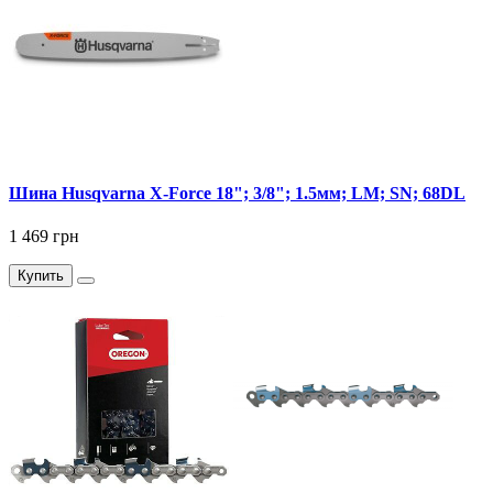
Шина Husqvarna X-Force 18"; 3/8"; 1.5мм; LM; SN; 68DL
1 469 грн
Купить