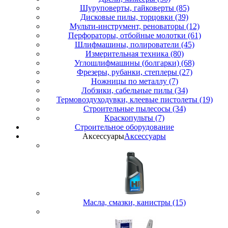
Шуруповерты, гайковерты (85)
Дисковые пилы, торцовки (39)
Мульти-инструмент, реноваторы (12)
Перфораторы, отбойные молотки (61)
Шлифмашины, полирователи (45)
Измерительная техника (80)
Углошлифмашины (болгарки) (68)
Фрезеры, рубанки, степлеры (27)
Ножницы по металлу (7)
Лобзики, сабельные пилы (34)
Термовоздуходувки, клеевые пистолеты (19)
Строительные пылесосы (34)
Краскопульты (7)
Строительное оборудование
Аксессуары
Аксессуары
Масла, смазки, канистры (15)