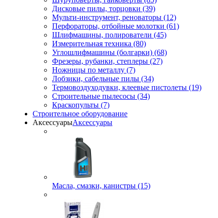
Дисковые пилы, торцовки (39)
Мульти-инструмент, реноваторы (12)
Перфораторы, отбойные молотки (61)
Шлифмашины, полирователи (45)
Измерительная техника (80)
Углошлифмашины (болгарки) (68)
Фрезеры, рубанки, степлеры (27)
Ножницы по металлу (7)
Лобзики, сабельные пилы (34)
Термовоздуходувки, клеевые пистолеты (19)
Строительные пылесосы (34)
Краскопульты (7)
Строительное оборудование
Аксессуары
Аксессуары
Масла, смазки, канистры (15)