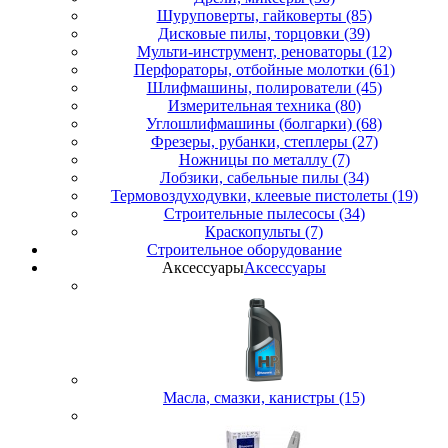
Шуруповерты, гайковерты (85)
Дисковые пилы, торцовки (39)
Мульти-инструмент, реноваторы (12)
Перфораторы, отбойные молотки (61)
Шлифмашины, полирователи (45)
Измерительная техника (80)
Углошлифмашины (болгарки) (68)
Фрезеры, рубанки, степлеры (27)
Ножницы по металлу (7)
Лобзики, сабельные пилы (34)
Термовоздуходувки, клеевые пистолеты (19)
Строительные пылесосы (34)
Краскопульты (7)
Строительное оборудование
Аксессуары
Аксессуары
Масла, смазки, канистры (15)