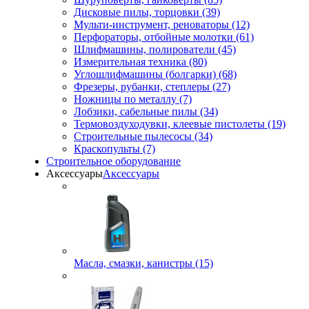
Дисковые пилы, торцовки (39)
Мульти-инструмент, реноваторы (12)
Перфораторы, отбойные молотки (61)
Шлифмашины, полирователи (45)
Измерительная техника (80)
Углошлифмашины (болгарки) (68)
Фрезеры, рубанки, степлеры (27)
Ножницы по металлу (7)
Лобзики, сабельные пилы (34)
Термовоздуходувки, клеевые пистолеты (19)
Строительные пылесосы (34)
Краскопульты (7)
Строительное оборудование
Аксессуары
Аксессуары
Масла, смазки, канистры (15)