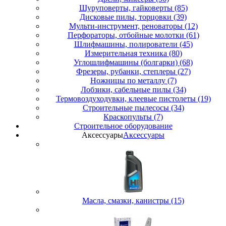
Шуруповерты, гайковерты (85)
Дисковые пилы, торцовки (39)
Мульти-инструмент, реноваторы (12)
Перфораторы, отбойные молотки (61)
Шлифмашины, полирователи (45)
Измерительная техника (80)
Углошлифмашины (болгарки) (68)
Фрезеры, рубанки, степлеры (27)
Ножницы по металлу (7)
Лобзики, сабельные пилы (34)
Термовоздуходувки, клеевые пистолеты (19)
Строительные пылесосы (34)
Краскопульты (7)
Строительное оборудование
Аксессуары
Аксессуары
Масла, смазки, канистры (15)