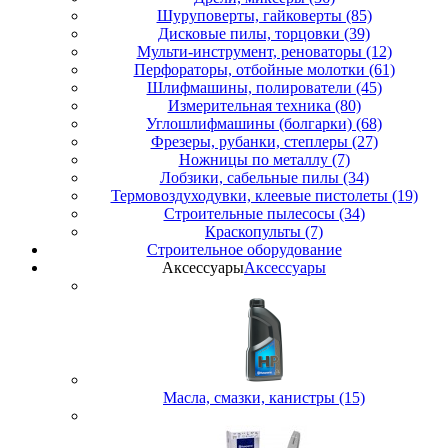
Шуруповерты, гайковерты (85)
Дисковые пилы, торцовки (39)
Мульти-инструмент, реноваторы (12)
Перфораторы, отбойные молотки (61)
Шлифмашины, полирователи (45)
Измерительная техника (80)
Углошлифмашины (болгарки) (68)
Фрезеры, рубанки, степлеры (27)
Ножницы по металлу (7)
Лобзики, сабельные пилы (34)
Термовоздуходувки, клеевые пистолеты (19)
Строительные пылесосы (34)
Краскопульты (7)
Строительное оборудование
Аксессуары
Аксессуары
Масла, смазки, канистры (15)