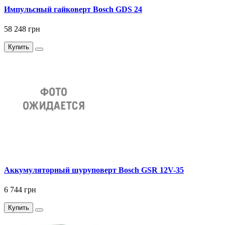
Импульсный гайковерт Bosch GDS 24
58 248 грн
Купить
Аккумуляторный шуруповерт Bosch GSR 12V-35
6 744 грн
Купить