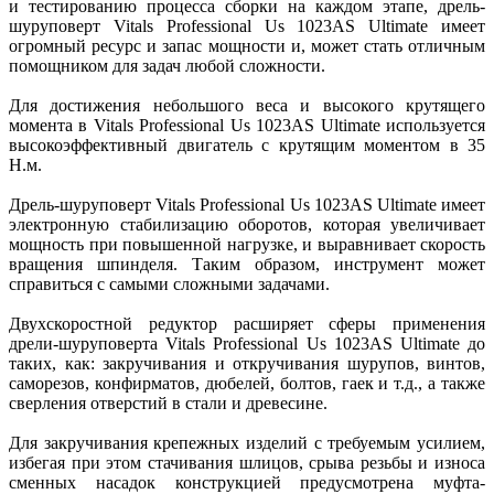
и тестированию процесса сборки на каждом этапе, дрель-
шуруповерт Vitals Professional Us 1023AS Ultimate имеет
огромный ресурс и запас мощности и, может стать отличным
помощником для задач любой сложности.
Для достижения небольшого веса и высокого крутящего
момента в Vitals Professional Us 1023AS Ultimate используется
высокоэффективный двигатель с крутящим моментом в 35
Н.м.
Дрель-шуруповерт Vitals Professional Us 1023AS Ultimate имеет
электронную стабилизацию оборотов, которая увеличивает
мощность при повышенной нагрузке, и выравнивает скорость
вращения шпинделя. Таким образом, инструмент может
справиться с самыми сложными задачами.
Двухскоростной редуктор расширяет сферы применения
дрели-шуруповерта Vitals Professional Us 1023AS Ultimate до
таких, как: закручивания и откручивания шурупов, винтов,
саморезов, конфирматов, дюбелей, болтов, гаек и т.д., а также
сверления отверстий в стали и древесине.
Для закручивания крепежных изделий с требуемым усилием,
избегая при этом стачивания шлицов, срыва резьбы и износа
сменных насадок конструкцией предусмотрена муфта-