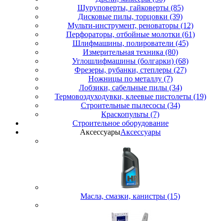
Шуруповерты, гайковерты (85)
Дисковые пилы, торцовки (39)
Мульти-инструмент, реноваторы (12)
Перфораторы, отбойные молотки (61)
Шлифмашины, полирователи (45)
Измерительная техника (80)
Углошлифмашины (болгарки) (68)
Фрезеры, рубанки, степлеры (27)
Ножницы по металлу (7)
Лобзики, сабельные пилы (34)
Термовоздуходувки, клеевые пистолеты (19)
Строительные пылесосы (34)
Краскопульты (7)
Строительное оборудование
Аксессуары
Аксессуары
Масла, смазки, канистры (15)