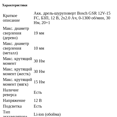
Характеристики
Акк. дрель-шуруповерт Bosch GSR 12V-15
Краткое
FC, БЗП, 12 В, 2х2.0 Ач, 0-1300 об/мин, 30
описание
Нм, 20+1
Макс. диаметр
сверления
19 мм
(дерево)
Макс. диаметр
сверления
10 мм
(металл)
Макс. крутящий
30 Нм
момент
Макс. крутящий
30 Нм
момент (жестк)
Макс. крутящий
15 Нм
момент (мягк)
Наличие
Есть
реверса
Напряжение
12 В
Подсветка
Есть
Тип
Li-ion (обойма)
аккумулятора