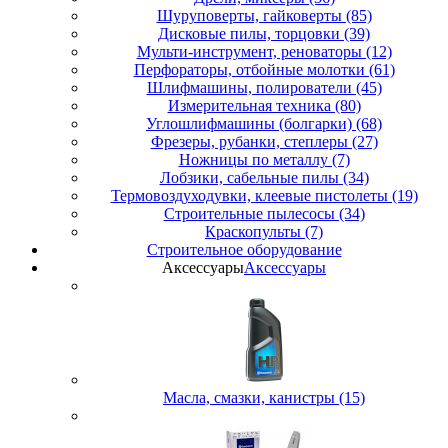
Шуруповерты, гайковерты (85)
Дисковые пилы, торцовки (39)
Мульти-инструмент, реноваторы (12)
Перфораторы, отбойные молотки (61)
Шлифмашины, полирователи (45)
Измерительная техника (80)
Углошлифмашины (болгарки) (68)
Фрезеры, рубанки, степлеры (27)
Ножницы по металлу (7)
Лобзики, сабельные пилы (34)
Термовоздуходувки, клеевые пистолеты (19)
Строительные пылесосы (34)
Краскопульты (7)
Строительное оборудование
Аксессуары
Аксессуары
Масла, смазки, канистры (15)