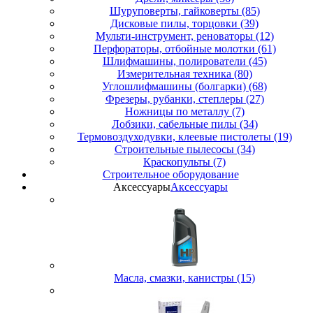
Шуруповерты, гайковерты (85)
Дисковые пилы, торцовки (39)
Мульти-инструмент, реноваторы (12)
Перфораторы, отбойные молотки (61)
Шлифмашины, полирователи (45)
Измерительная техника (80)
Углошлифмашины (болгарки) (68)
Фрезеры, рубанки, степлеры (27)
Ножницы по металлу (7)
Лобзики, сабельные пилы (34)
Термовоздуходувки, клеевые пистолеты (19)
Строительные пылесосы (34)
Краскопульты (7)
Строительное оборудование
Аксессуары
Аксессуары
Масла, смазки, канистры (15)