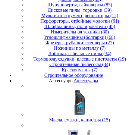
Шуруповерты, гайковерты (85)
Дисковые пилы, торцовки (39)
Мульти-инструмент, реноваторы (12)
Перфораторы, отбойные молотки (61)
Шлифмашины, полирователи (45)
Измерительная техника (80)
Углошлифмашины (болгарки) (68)
Фрезеры, рубанки, степлеры (27)
Ножницы по металлу (7)
Лобзики, сабельные пилы (34)
Термовоздуходувки, клеевые пистолеты (19)
Строительные пылесосы (34)
Краскопульты (7)
Строительное оборудование
Аксессуары
Аксессуары
Масла, смазки, канистры (15)