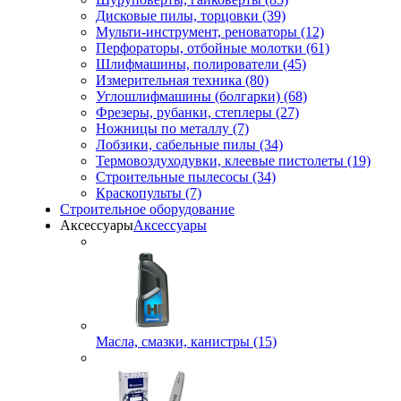
Дисковые пилы, торцовки (39)
Мульти-инструмент, реноваторы (12)
Перфораторы, отбойные молотки (61)
Шлифмашины, полирователи (45)
Измерительная техника (80)
Углошлифмашины (болгарки) (68)
Фрезеры, рубанки, степлеры (27)
Ножницы по металлу (7)
Лобзики, сабельные пилы (34)
Термовоздуходувки, клеевые пистолеты (19)
Строительные пылесосы (34)
Краскопульты (7)
Строительное оборудование
Аксессуары
Аксессуары
Масла, смазки, канистры (15)