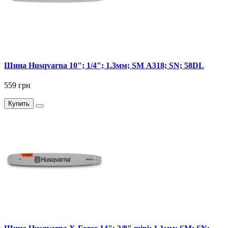
Шина Husqvarna 10"; 1/4"; 1.3мм; SM А318; SN; 58DL
559 грн
Купить