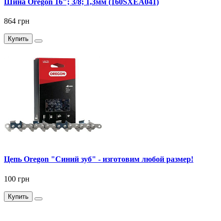
Шина Oregon 16"; 3/8; 1,3мм (160SXEA041)
864 грн
Купить
Цепь Oregon "Синий зуб" - изготовим любой размер!
100 грн
Купить