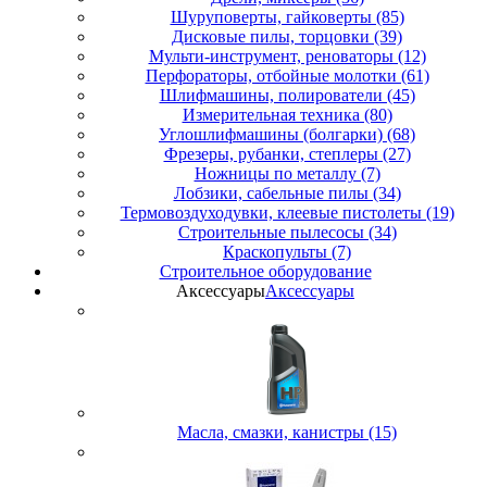
Шуруповерты, гайковерты (85)
Дисковые пилы, торцовки (39)
Мульти-инструмент, реноваторы (12)
Перфораторы, отбойные молотки (61)
Шлифмашины, полирователи (45)
Измерительная техника (80)
Углошлифмашины (болгарки) (68)
Фрезеры, рубанки, степлеры (27)
Ножницы по металлу (7)
Лобзики, сабельные пилы (34)
Термовоздуходувки, клеевые пистолеты (19)
Строительные пылесосы (34)
Краскопульты (7)
Строительное оборудование
Аксессуары
Аксессуары
Масла, смазки, канистры (15)