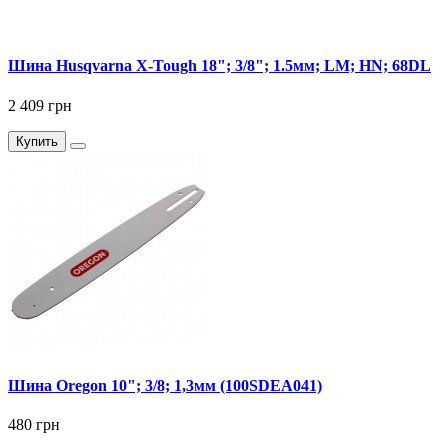
Шина Husqvarna X-Tough 18"; 3/8"; 1.5мм; LM; HN; 68DL
2 409 грн
Купить
Шина Oregon 10"; 3/8; 1,3мм (100SDEA041)
480 грн