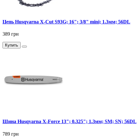
Цепь Husqvarna X-Cut S93G; 16"; 3/8" mini; 1.3мм; 56DL
389 грн
Купить
Шина Husqvarna X-Force 13"; 0.325"; 1.3мм; SM; SN; 56DL
789 грн