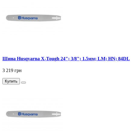
Шина Husqvarna X-Tough 24"; 3/8"; 1.5мм; LM; НN; 84DL
3 219 грн
Купить