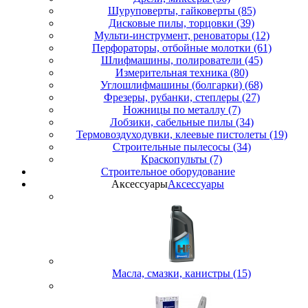
Шуруповерты, гайковерты (85)
Дисковые пилы, торцовки (39)
Мульти-инструмент, реноваторы (12)
Перфораторы, отбойные молотки (61)
Шлифмашины, полирователи (45)
Измерительная техника (80)
Углошлифмашины (болгарки) (68)
Фрезеры, рубанки, степлеры (27)
Ножницы по металлу (7)
Лобзики, сабельные пилы (34)
Термовоздуходувки, клеевые пистолеты (19)
Строительные пылесосы (34)
Краскопульты (7)
Строительное оборудование
Аксессуары
Аксессуары
Масла, смазки, канистры (15)