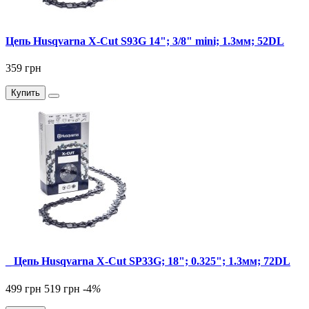
Цепь Husqvarna X-Cut S93G 14"; 3/8" mini; 1.3мм; 52DL
359 грн
Купить
_ Цепь Husqvarna X-Cut SP33G; 18"; 0.325"; 1.3мм; 72DL
499 грн
519 грн
-4
%