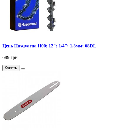
Цепь Husqvarna Н00; 12"; 1/4"; 1.3мм; 68DL
689 грн
Купить