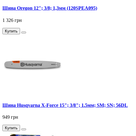
Шина Oregon 12"; 3/8; 1,3мм (120SPEA095)
1 326 грн
Купить
Шина Husqvarna X-Force 15"; 3/8"; 1.5мм; SM; SN; 56DL
949 грн
Купить