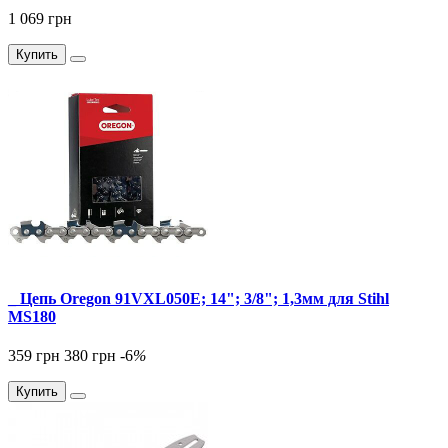
1 069 грн
Купить
_ Цепь Oregon 91VXL050E; 14"; 3/8"; 1,3мм для Stihl
MS180
359 грн
380 грн
-6
%
Купить