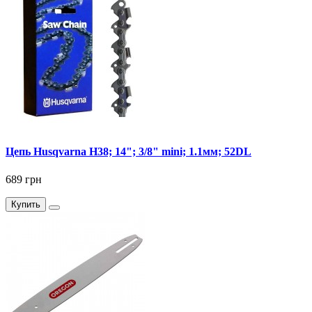
Цепь Husqvarna Н38; 14"; 3/8" mini; 1.1мм; 52DL
689 грн
Купить