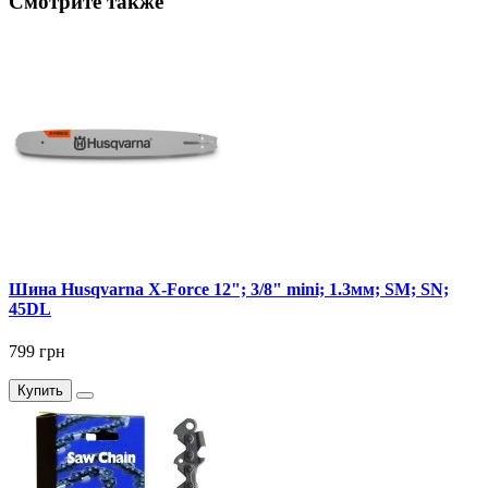
Смотрите также
Шина Husqvarna X-Force 12"; 3/8" mini; 1.3мм; SM; SN;
45DL
799 грн
Купить