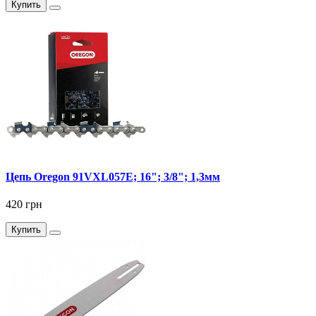
Купить
Цепь Oregon 91VXL057E; 16"; 3/8"; 1,3мм
420 грн
Купить