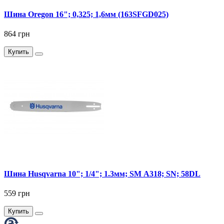
Шина Oregon 16"; 0,325; 1,6мм (163SFGD025)
864 грн
Купить
Шина Husqvarna 10"; 1/4"; 1.3мм; SM А318; SN; 58DL
559 грн
Купить