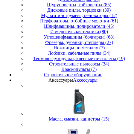
Шуруповерты, гайковерты (85)
Дисковые пилы, торцовки (39)
Мульти-инструмент, реноваторы (12)
Перфораторы, отбойные молотки (61)
Шлифмашины, полирователи (45)
Измерительная техника (80)
Углошлифмашины (болгарки) (68)
Фрезеры, рубанки, степлеры (27)
Ножницы по металлу (7)
Лобзики, сабельные пилы (34)
Термовоздуходувки, клеевые пистолеты (19)
Строительные пылесосы (34)
Краскопульты (7)
Строительное оборудование
Аксессуары
Аксессуары
Масла, смазки, канистры (15)