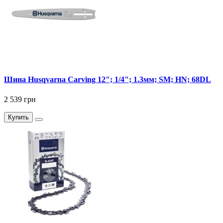
Шина Husqvarna Carving 12"; 1/4"; 1.3мм; SM; HN; 68DL
2 539 грн
Купить