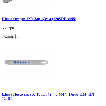
Шина Oregon 12"; 3/8; 1,3мм (120SDEA095)
599 грн
Купить
Шина Husqvarna X-Tough 42"; 0.404"; 1.6мм, LM; HN;
124DL