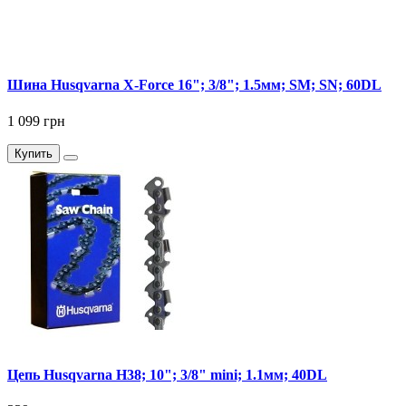
Шина Husqvarna X-Force 16"; 3/8"; 1.5мм; SM; SN; 60DL
1 099 грн
Купить
Цепь Husqvarna Н38; 10"; 3/8" mini; 1.1мм; 40DL