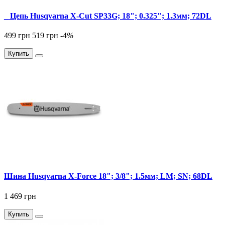
_ Цепь Husqvarna X-Cut SP33G; 18"; 0.325"; 1.3мм; 72DL
499 грн
519 грн
-4
%
Купить
Шина Husqvarna X-Force 18"; 3/8"; 1.5мм; LM; SN; 68DL
1 469 грн
Купить