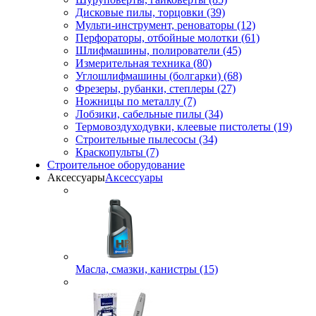
Дисковые пилы, торцовки (39)
Мульти-инструмент, реноваторы (12)
Перфораторы, отбойные молотки (61)
Шлифмашины, полирователи (45)
Измерительная техника (80)
Углошлифмашины (болгарки) (68)
Фрезеры, рубанки, степлеры (27)
Ножницы по металлу (7)
Лобзики, сабельные пилы (34)
Термовоздуходувки, клеевые пистолеты (19)
Строительные пылесосы (34)
Краскопульты (7)
Строительное оборудование
Аксессуары
Аксессуары
Масла, смазки, канистры (15)