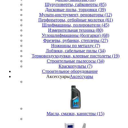
Шуруповерты, гайковерты (85)
Дисковые пилы, торцовки (39)
Мульти-инструмент, реноваторы (12)
Перфораторы, отбойные молотки (61)
Шлифмашины, полирователи (45)
Измерительная техника (80)
Углошлифмашины (болгарки) (68)
Фрезеры, рубанки, степлеры (27)
Ножницы по металлу (7)
Лобзики, сабельные пилы (34)
Термовоздуходувки, клеевые пистолеты (19)
Строительные пылесосы (34)
Краскопульты (7)
Строительное оборудование
Аксессуары
Аксессуары
Масла, смазки, канистры (15)