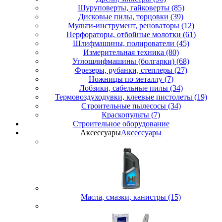
Шуруповерты, гайковерты (85)
Дисковые пилы, торцовки (39)
Мульти-инструмент, реноваторы (12)
Перфораторы, отбойные молотки (61)
Шлифмашины, полирователи (45)
Измерительная техника (80)
Углошлифмашины (болгарки) (68)
Фрезеры, рубанки, степлеры (27)
Ножницы по металлу (7)
Лобзики, сабельные пилы (34)
Термовоздуходувки, клеевые пистолеты (19)
Строительные пылесосы (34)
Краскопульты (7)
Строительное оборудование
Аксессуары
Аксессуары
Масла, смазки, канистры (15)