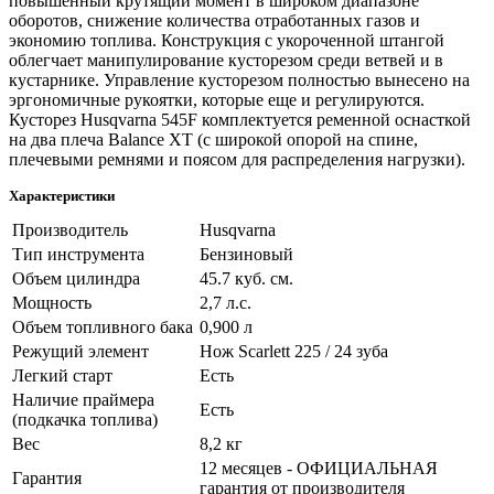
повышенный крутящий момент в широком диапазоне
оборотов, снижение количества отработанных газов и
экономию топлива. Конструкция с укороченной штангой
облегчает манипулирование кусторезом среди ветвей и в
кустарнике. Управление кусторезом полностью вынесено на
эргономичные рукоятки, которые еще и регулируются.
Кусторез Husqvarna 545F комплектуется ременной оснасткой
на два плеча Balance XT (с широкой опорой на спине,
плечевыми ремнями и поясом для распределения нагрузки).
Характеристики
Производитель
Husqvarna
Тип инструмента
Бензиновый
Объем цилиндра
45.7 куб. см.
Мощность
2,7 л.с.
Объем топливного бака
0,900 л
Режущий элемент
Нож Scarlett 225 / 24 зуба
Легкий старт
Есть
Наличие праймера
Есть
(подкачка топлива)
Вес
8,2 кг
12 месяцев - ОФИЦИАЛЬНАЯ
Гарантия
гарантия от производителя