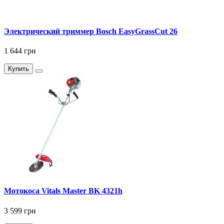
Электрический триммер Bosch EasyGrassCut 26
1 644 грн
Купить
Мотокоса Vitals Master BK 4321h
3 599 грн