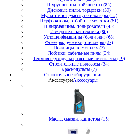
Шуруповерты, гайковерты (85)
Дисковые пилы, торцовки (39)
Мульти-инструмент, реноваторы (12)
Перфораторы, отбойные молотки (61)
Шлифмашины, полирователи (45)
Измерительная техника (80)
Углошлифмашины (болгарки) (68)
Фрезеры, рубанки, степлеры (27)
Ножницы по металлу (7)
Лобзики, сабельные пилы (34)
Термовоздуходувки, клеевые пистолеты (19)
Строительные пылесосы (34)
Краскопульты (7)
Строительное оборудование
Аксессуары
Аксессуары
Масла, смазки, канистры (15)