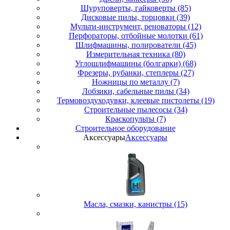
Шуруповерты, гайковерты (85)
Дисковые пилы, торцовки (39)
Мульти-инструмент, реноваторы (12)
Перфораторы, отбойные молотки (61)
Шлифмашины, полирователи (45)
Измерительная техника (80)
Углошлифмашины (болгарки) (68)
Фрезеры, рубанки, степлеры (27)
Ножницы по металлу (7)
Лобзики, сабельные пилы (34)
Термовоздуходувки, клеевые пистолеты (19)
Строительные пылесосы (34)
Краскопульты (7)
Строительное оборудование
Аксессуары
Аксессуары
Масла, смазки, канистры (15)