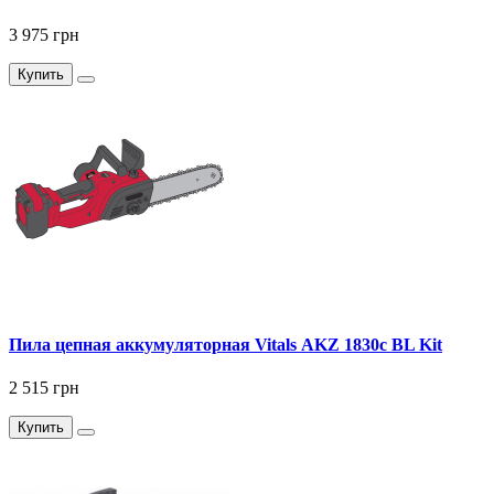
3 975 грн
Купить
Пила цепная аккумуляторная Vitals AKZ 1830c BL Kit
2 515 грн
Купить