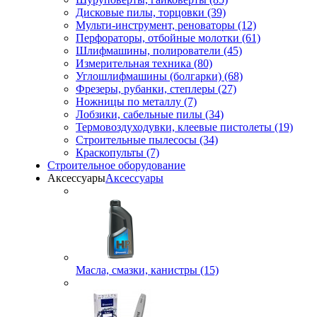
Дисковые пилы, торцовки (39)
Мульти-инструмент, реноваторы (12)
Перфораторы, отбойные молотки (61)
Шлифмашины, полирователи (45)
Измерительная техника (80)
Углошлифмашины (болгарки) (68)
Фрезеры, рубанки, степлеры (27)
Ножницы по металлу (7)
Лобзики, сабельные пилы (34)
Термовоздуходувки, клеевые пистолеты (19)
Строительные пылесосы (34)
Краскопульты (7)
Строительное оборудование
Аксессуары
Аксессуары
Масла, смазки, канистры (15)