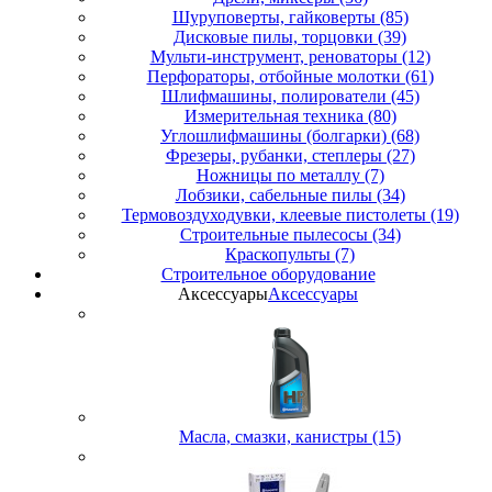
Шуруповерты, гайковерты (85)
Дисковые пилы, торцовки (39)
Мульти-инструмент, реноваторы (12)
Перфораторы, отбойные молотки (61)
Шлифмашины, полирователи (45)
Измерительная техника (80)
Углошлифмашины (болгарки) (68)
Фрезеры, рубанки, степлеры (27)
Ножницы по металлу (7)
Лобзики, сабельные пилы (34)
Термовоздуходувки, клеевые пистолеты (19)
Строительные пылесосы (34)
Краскопульты (7)
Строительное оборудование
Аксессуары
Аксессуары
Масла, смазки, канистры (15)