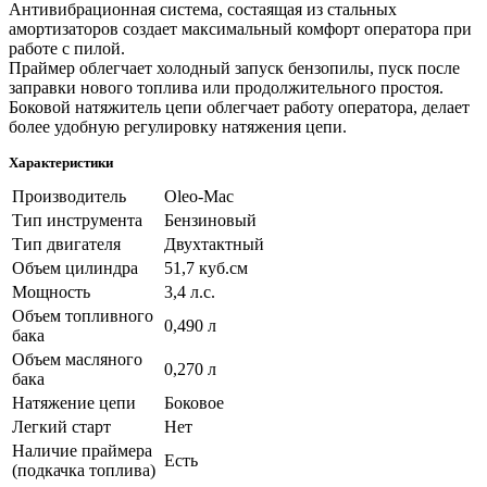
Антивибрационная система, состаящая из стальных
амортизаторов создает максимальный комфорт оператора при
работе с пилой.
Праймер облегчает холодный запуск бензопилы, пуск после
заправки нового топлива или продолжительного простоя.
Боковой натяжитель цепи облегчает работу оператора, делает
более удобную регулировку натяжения цепи.
Характеристики
Производитель
Oleo-Mac
Тип инструмента
Бензиновый
Тип двигателя
Двухтактный
Объем цилиндра
51,7 куб.см
Мощность
3,4 л.с.
Объем топливного
0,490 л
бака
Объем масляного
0,270 л
бака
Натяжение цепи
Боковое
Легкий старт
Нет
Наличие праймера
Есть
(подкачка топлива)