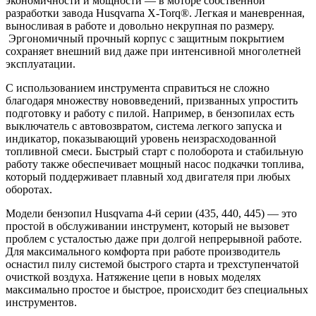
экономичности и мощности — в моторе собственной
разработки завода Husqvarna X-Torq®. Легкая и маневренная,
выносливая в работе и довольно некрупная по размеру.
Эргономичный прочный корпус с защитным покрытием
сохраняет внешний вид даже при интенсивной многолетней
эксплуатации.
С использованием инструмента справиться не сложно
благодаря множеству нововведений, призванных упростить
подготовку и работу с пилой. Например, в бензопилах есть
выключатель с автовозвратом, система легкого запуска и
индикатор, показывающий уровень неизрасходованной
топливной смеси. Быстрый старт с полоборота и стабильную
работу также обеспечивает мощный насос подкачки топлива,
который поддерживает плавный ход двигателя при любых
оборотах.
Модели бензопил Husqvarna 4-й серии (435, 440, 445) — это
простой в обслуживании инструмент, который не вызовет
проблем с усталостью даже при долгой непрерывной работе.
Для максимального комфорта при работе производитель
оснастил пилу системой быстрого старта и трехступенчатой
очисткой воздуха. Натяжение цепи в новых моделях
максимально простое и быстрое, происходит без специальных
инструментов.