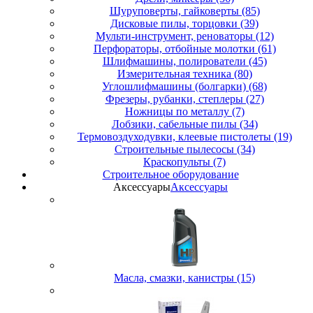
Шуруповерты, гайковерты (85)
Дисковые пилы, торцовки (39)
Мульти-инструмент, реноваторы (12)
Перфораторы, отбойные молотки (61)
Шлифмашины, полирователи (45)
Измерительная техника (80)
Углошлифмашины (болгарки) (68)
Фрезеры, рубанки, степлеры (27)
Ножницы по металлу (7)
Лобзики, сабельные пилы (34)
Термовоздуходувки, клеевые пистолеты (19)
Строительные пылесосы (34)
Краскопульты (7)
Строительное оборудование
Аксессуары
Аксессуары
Масла, смазки, канистры (15)