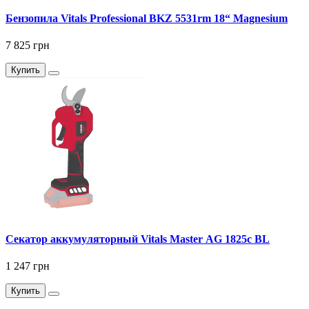
Бензопила Vitals Professional BKZ 5531rm 18“ Magnesium
7 825 грн
Купить
Секатор аккумуляторный Vitals Master AG 1825c BL
1 247 грн
Купить