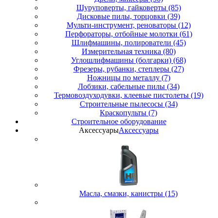
Шуруповерты, гайковерты (85)
Дисковые пилы, торцовки (39)
Мульти-инструмент, реноваторы (12)
Перфораторы, отбойные молотки (61)
Шлифмашины, полирователи (45)
Измерительная техника (80)
Углошлифмашины (болгарки) (68)
Фрезеры, рубанки, степлеры (27)
Ножницы по металлу (7)
Лобзики, сабельные пилы (34)
Термовоздуходувки, клеевые пистолеты (19)
Строительные пылесосы (34)
Краскопульты (7)
Строительное оборудование
Аксессуары
Аксессуары
Масла, смазки, канистры (15)