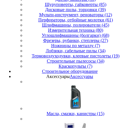
Шуруповерты, гайковерты (85)
Дисковые пилы, торцовки (39)
Мульти-инструмент, реноваторы (12)
Перфораторы, отбойные молотки (61)
Шлифмашины, полирователи (45)
Измерительная техника (80)
Углошлифмашины (болгарки) (68)
Фрезеры, рубанки, степлеры (27)
Ножницы по металлу (7)
Лобзики, сабельные пилы (34)
Термовоздуходувки, клеевые пистолеты (19)
Строительные пылесосы (34)
Краскопульты (7)
Строительное оборудование
Аксессуары
Аксессуары
Масла, смазки, канистры (15)