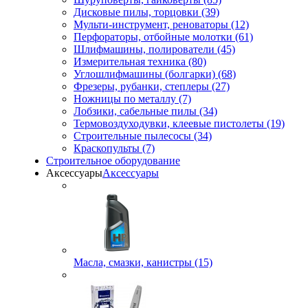
Дисковые пилы, торцовки (39)
Мульти-инструмент, реноваторы (12)
Перфораторы, отбойные молотки (61)
Шлифмашины, полирователи (45)
Измерительная техника (80)
Углошлифмашины (болгарки) (68)
Фрезеры, рубанки, степлеры (27)
Ножницы по металлу (7)
Лобзики, сабельные пилы (34)
Термовоздуходувки, клеевые пистолеты (19)
Строительные пылесосы (34)
Краскопульты (7)
Строительное оборудование
Аксессуары
Аксессуары
Масла, смазки, канистры (15)