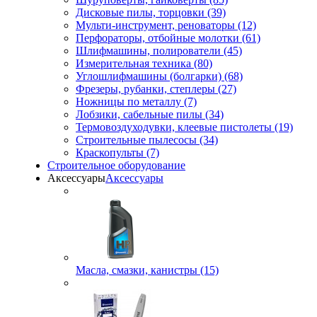
Дисковые пилы, торцовки (39)
Мульти-инструмент, реноваторы (12)
Перфораторы, отбойные молотки (61)
Шлифмашины, полирователи (45)
Измерительная техника (80)
Углошлифмашины (болгарки) (68)
Фрезеры, рубанки, степлеры (27)
Ножницы по металлу (7)
Лобзики, сабельные пилы (34)
Термовоздуходувки, клеевые пистолеты (19)
Строительные пылесосы (34)
Краскопульты (7)
Строительное оборудование
Аксессуары
Аксессуары
Масла, смазки, канистры (15)