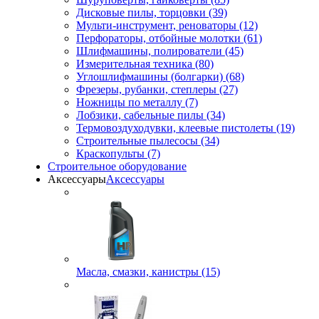
Дисковые пилы, торцовки (39)
Мульти-инструмент, реноваторы (12)
Перфораторы, отбойные молотки (61)
Шлифмашины, полирователи (45)
Измерительная техника (80)
Углошлифмашины (болгарки) (68)
Фрезеры, рубанки, степлеры (27)
Ножницы по металлу (7)
Лобзики, сабельные пилы (34)
Термовоздуходувки, клеевые пистолеты (19)
Строительные пылесосы (34)
Краскопульты (7)
Строительное оборудование
Аксессуары
Аксессуары
Масла, смазки, канистры (15)