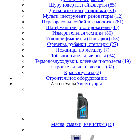
Шуруповерты, гайковерты (85)
Дисковые пилы, торцовки (39)
Мульти-инструмент, реноваторы (12)
Перфораторы, отбойные молотки (61)
Шлифмашины, полирователи (45)
Измерительная техника (80)
Углошлифмашины (болгарки) (68)
Фрезеры, рубанки, степлеры (27)
Ножницы по металлу (7)
Лобзики, сабельные пилы (34)
Термовоздуходувки, клеевые пистолеты (19)
Строительные пылесосы (34)
Краскопульты (7)
Строительное оборудование
Аксессуары
Аксессуары
Масла, смазки, канистры (15)