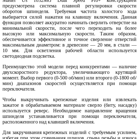
Master Us 1032MG Dual Speed Pro+ конструкцией
предусмотрена система плавной регулировки скорости
оборотов шпинделя. Требуемая частота холостого хода
выбирается силой нажатия на клавишу включения. Данная
функция позволяет аккуратно начинать сверлить отверстие на
минимальной скорости, после чего переходить на более
высокую или максимальную скорости. Таким образом,
обеспечивается эффективное и точное сверление отверстий
максимальным диаметром: в древесине — 20 мм, в стали —
10 мм. Для осветления рабочей области используется
светодиодная подсветка.
Преимущество этой модели перед конкурентами — наличие
двухскоростного редуктора, увеличивающего крутящий
момент. Выбор первого (0-500 об/мин) или второго (0-1800 об/
мин) диапазонов скоростей осуществляется при помощи
переключателя.
Чтобы выкручивать крепежные изделия или извлекать
зажатое в обрабатываемом материале сверло (биту, насадку)
используется реверс. Необходимое направление вращения
шпинделя устанавливается при помощи переключателя,
расположенного над клавишей включения.
Для закручивания крепежных изделий с требуемым усилием,
избегая при этом стачивания шлицов, срыва резьбы и износа