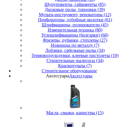
Шуруповерты, гайковерты (85)
Дисковые пилы, торцовки (39)
Мульти-инструмент, реноваторы (12)
Перфораторы, отбойные молотки (61)
Шлифмашины, полирователи (45)
Измерительная техника (80)
Углошлифмашины (болгарки) (68)
Фрезеры, рубанки, степлеры (27)
Ножницы по металлу (7)
Лобзики, сабельные пилы (34)
Термовоздуходувки, клеевые пистолеты (19)
Строительные пылесосы (34)
Краскопульты (7)
Строительное оборудование
Аксессуары
Аксессуары
Масла, смазки, канистры (15)