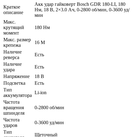
Акк удар гайковерт Bosch GDR 180-LI, 180
Краткое
Нм, 18 В, 2×3.0 Ач, 0-2800 об/мин, 0-3600 уд/
описание
мин
Макс.
крутящий
180 Нм
момент
Макс. размер
16 М
крепежа
Наличие
Есть
реверса
Наличие
Есть
удара
Напряжение
18 В
Подсветка
Есть
Тип
Li-ion
аккумулятора
Частота
вращения
0-2800 об/мин
шпинделя
Частота
0-3600 уд/мин
ударов
Тип
Щеточный