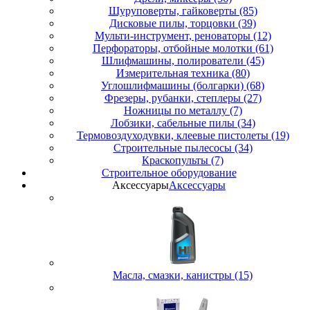
Шуруповерты, гайковерты (85)
Дисковые пилы, торцовки (39)
Мульти-инструмент, реноваторы (12)
Перфораторы, отбойные молотки (61)
Шлифмашины, полирователи (45)
Измерительная техника (80)
Углошлифмашины (болгарки) (68)
Фрезеры, рубанки, степлеры (27)
Ножницы по металлу (7)
Лобзики, сабельные пилы (34)
Термовоздуходувки, клеевые пистолеты (19)
Строительные пылесосы (34)
Краскопульты (7)
Строительное оборудование
Аксессуары
Аксессуары
Масла, смазки, канистры (15)