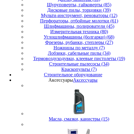
Шуруповерты, гайковерты (85)
Дисковые пилы, торцовки (39)
Мульти-инструмент, реноваторы (12)
Перфораторы, отбойные молотки (61)
Шлифмашины, полирователи (45)
Измерительная техника (80)
Углошлифмашины (болгарки) (68)
Фрезеры, рубанки, степлеры (27)
Ножницы по металлу (7)
Лобзики, сабельные пилы (34)
Термовоздуходувки, клеевые пистолеты (19)
Строительные пылесосы (34)
Краскопульты (7)
Строительное оборудование
Аксессуары
Аксессуары
Масла, смазки, канистры (15)