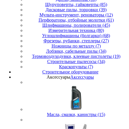
Шуруповерты, гайковерты (85)
Дисковые пилы, торцовки (39)
Мульти-инструмент, реноваторы (12)
Перфораторы, отбойные молотки (61)
Шлифмашины, полирователи (45)
Измерительная техника (80)
Углошлифмашины (болгарки) (68)
Фрезеры, рубанки, степлеры (27)
Ножницы по металлу (7)
Лобзики, сабельные пилы (34)
Термовоздуходувки, клеевые пистолеты (19)
Строительные пылесосы (34)
Краскопульты (7)
Строительное оборудование
Аксессуары
Аксессуары
Масла, смазки, канистры (15)