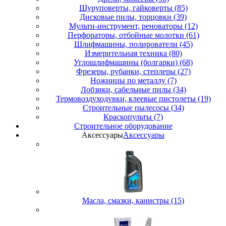
Шуруповерты, гайковерты (85)
Дисковые пилы, торцовки (39)
Мульти-инструмент, реноваторы (12)
Перфораторы, отбойные молотки (61)
Шлифмашины, полирователи (45)
Измерительная техника (80)
Углошлифмашины (болгарки) (68)
Фрезеры, рубанки, степлеры (27)
Ножницы по металлу (7)
Лобзики, сабельные пилы (34)
Термовоздуходувки, клеевые пистолеты (19)
Строительные пылесосы (34)
Краскопульты (7)
Строительное оборудование
Аксессуары
Аксессуары
Масла, смазки, канистры (15)