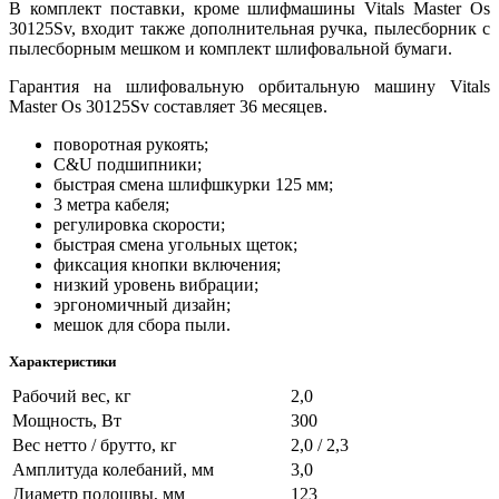
В комплект поставки, кроме шлифмашины Vitals Master Os
30125Sv, входит также дополнительная ручка, пылесборник с
пылесборным мешком и комплект шлифовальной бумаги.
Гарантия на шлифовальную орбитальную машину Vitals
Master Os 30125Sv составляет 36 месяцев.
поворотная рукоять;
C&U подшипники;
быстрая смена шлифшкурки 125 мм;
3 метра кабеля;
регулировка скорости;
быстрая смена угольных щеток;
фиксация кнопки включения;
низкий уровень вибрации;
эргономичный дизайн;
мешок для сбора пыли.
Характеристики
Рабочий вес, кг
2,0
Мощность, Вт
300
Вес нетто / брутто, кг
2,0 / 2,3
Амплитуда колебаний, мм
3,0
Диаметр подошвы, мм
123