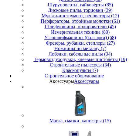
Шуруповерты, гайковерты (85)
Дисковые пилы, торцовки (39)
Мульти-инструмент, реноваторы (12)
Перфораторы, отбойные молотки (61)
Шлифмашины, полирователи (45)
Измерительная техника (80)
Углошлифмашины (болгарки) (68)
Фрезеры, рубанки, степлеры (27)
Ножницы по металлу (7)
Лобзики, сабельные пилы (34)
Термовоздуходувки, клеевые пистолеты (19)
Строительные пылесосы (34)
Краскопульты (7)
Строительное оборудование
Аксессуары
Аксессуары
Масла, смазки, канистры (15)