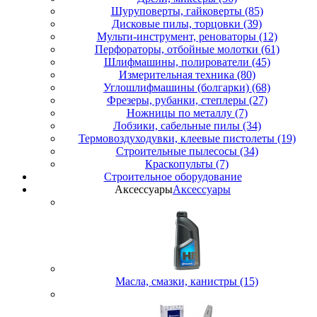
Шуруповерты, гайковерты (85)
Дисковые пилы, торцовки (39)
Мульти-инструмент, реноваторы (12)
Перфораторы, отбойные молотки (61)
Шлифмашины, полирователи (45)
Измерительная техника (80)
Углошлифмашины (болгарки) (68)
Фрезеры, рубанки, степлеры (27)
Ножницы по металлу (7)
Лобзики, сабельные пилы (34)
Термовоздуходувки, клеевые пистолеты (19)
Строительные пылесосы (34)
Краскопульты (7)
Строительное оборудование
Аксессуары
Аксессуары
Масла, смазки, канистры (15)