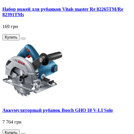
Набор ножей для рубанков Vitals master Re 82265TM/Re
82391TMs
169 грн
Купить
Аккумуляторный рубанок Bosch GHO 18 V-LI Solo
7 764 грн
Купить