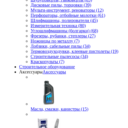
Дисковые пилы, торцовки (39)
Мульти-инструмент, реноваторы (12)
Перфораторы, отбойные молотки (61)
Шлифмашины, полирователи (45)
Измерительная техника (80)
Углошлифмашины (болгарки) (68)
Фрезеры, рубанки, степлеры (27)
Ножницы по металлу (7)
Лобзики, сабельные пилы (34)
Термовоздуходувки, клеевые пистолеты (19)
Строительные пылесосы (34)
Краскопульты (7)
Строительное оборудование
Аксессуары
Аксессуары
Масла, смазки, канистры (15)